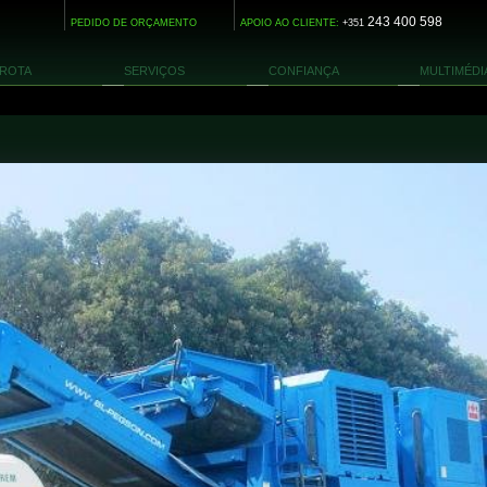
243 400 598
PEDIDO DE ORÇAMENTO
APOIO AO CLIENTE:
+351
ROTA
SERVIÇOS
CONFIANÇA
MULTIMÉDI